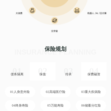
保险规划
INSURANCE PLANNING
01
02
03
04
债务隔离
保值
传承
保费融资
01人身意外险
02高端医疗险
03重大疾病险
04终身寿险
05万能寿险
06储蓄分红险