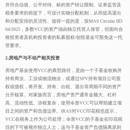
并符合估值、公平对待、标的资产转让限制、证券监管及
税务要求的前提下，可设计实物分配机制，从而提高退出
和分配安排的灵活性。值得一提的是，按MAS Circular IID
04/2025，多数VCC的资产须由独立托管人保管，但面向合
格投资者及机构投资者的私募股权/创投基金可豁免这一托
管要求。
2.房地产与不动产相关投资
房地产基金使用VCC的典型路径，是由一个子基金收购并
持有商业、工业或物流物业，或通过SPV持有项目公司股
权或债权，将开发、持有、出租、退出等周期不同的资产
分开核算。对家族而言，房地产资产通常金额大、杠杆
高、流动性低、涉税复杂，使用伞形VCC可以帮助建立项
目之间的资产和负债边界。IRAS对VCC印花税也提示，
VCC在税务上作为公司处理；伞形VCC的子基金在印花税
目的下可被视作独立人士，这与子基金资产负债隔离原则