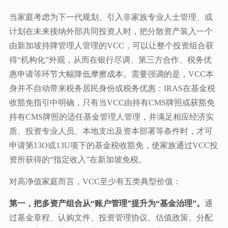
当家庭考虑为下一代规划、引入非家族专业人士管理、或
计划在未来接纳外部共同投资人时，把分散资产装入一个
由新加坡持牌管理人管理的VCC，可以让整个投资组合获
得“机构化”外观，从而在银行尽调、第三方合作、税务优
惠申请等环节大幅降低摩擦成本。需要强调的是，VCC本
身并不自动带来税务居民身份或税务优惠：IRAS在基金税
收豁免指引中明确，只有当VCC由持有CMS牌照或获豁免
持有CMS牌照的适任基金管理人管理，并满足相应经济实
质、投资专业人员、本地支出及资本部署等条件时，才可
申请第13O或13U项下的基金税收豁免，使家族通过VCC投
资所获得的“指定收入”在新加坡免税。
对高净值家庭而言，VCC至少有五类典型价值：
第一，把多资产组合从“账户管理”提升为“基金治理”。
通
过基金章程、认购文件、投资管理协议、估值政策、分配