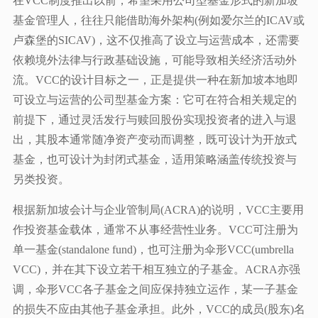
在VCC制度推出以前，希望采用公司型基金形式的新加坡
基金管理人，往往只能借助海外架构(例如爱尔兰的ICAV或
卢森堡的SICAV)，这不仅推高了设立与运营成本，还需要
依赖境外法律与行政基础设施，可能导致相关经济活动外
流。VCC的设计目标之一，正是提供一种在新加坡本地即
可设立与运营的公司型基金方案：它可在符合相关规定的
前提下，通过灵活发行与赎回股份实现投资者的进入与退
出，其股本通常随净资产变动而调整，既可设计为开放式
基金，也可设计为封闭式基金，适用策略涵盖传统投资与
另类投资。
根据新加坡会计与企业管制局(ACRA)的说明，VCC主要用
作投资基金载体，通常不从事经营性业务。VCC可注册为
单一基金(standalone fund)，也可注册为伞形VCC(umbrella
VCC)，并在其下设立若干相互独立的子基金。ACRA亦强
调，伞形VCC各子基金之间应保持独立运作，某一子基金
的损失不应由其他子基金承担。此外，VCC的成员(股东)名