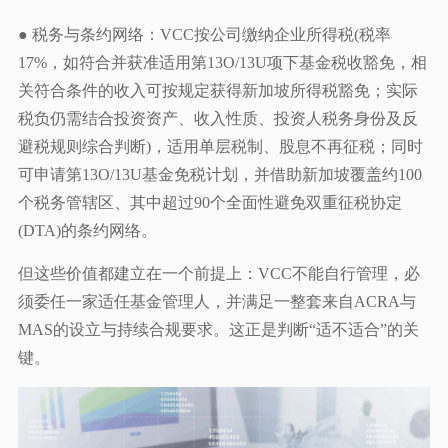
● 税务与条约网络：VCC按公司缴纳企业所得税(税率
17%，如符合并获准适用第13O/13U项下基金税收豁免，相
关符合条件的收入可按规定获得新加坡所得税豁免；实际
税负仍需结合投资资产、收入性质、投资人税务身份及反
避税规则综合判断)，适用单层税制、股息不再征税；同时
可申请第13O/13U基金免税计划，并借助新加坡覆盖约100
个税务管辖区、其中超过90个全面性避免双重征税协定
(DTA)的条约网络。
但这些价值都建立在一个前提上：VCC不能自行管理，必
须委任一家适任基金管理人，并满足一整套来自ACRA与
MAS的设立与持续合规要求。这正是判断“适不适合”的关
键。