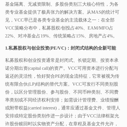
基金隔离、无减资限制、多股份类别三大核心特性，为各
类专业基金提供了极具张力的解决方案。从MAS的统计可
见，VCC早已是各类专业基金的主流载体之一：在全部
VCC策略分布中，私募股权/创投占40%、EAM/MFO占
22%、对冲基金占19%、传统策略占15%、房地产占4%。
1.私募股权与创业投资(PE/VC)：封闭式结构的全新可能
私募股权和创业投资通常是封闭式、长锁定期、按资本承
诺分期出资(capital call)的资产。VCC可用资本进行分配与
返还的灵活性，恰好契合PE的现金流特征，它常被视为传
统有限合伙(LP)结构的替代方案。VCC可发行不同类别股
份，以区分管理股份、参与股份、不同币种类别、不同费
率类别或不同经济权利安排；如需设计管理费、业绩报酬
或附带权益(carried interest)，通常应通过基金文件、管理人
安排或特定股份类别作进一步设计；由于VCC法律框架允
许股份赎回时以实物资产分配，在章程及基金文件允许，