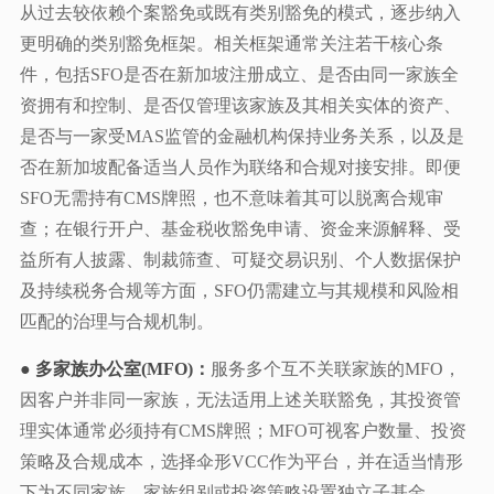
从过去较依赖个案豁免或既有类别豁免的模式，逐步纳入
更明确的类别豁免框架。相关框架通常关注若干核心条
件，包括SFO是否在新加坡注册成立、是否由同一家族全
资拥有和控制、是否仅管理该家族及其相关实体的资产、
是否与一家受MAS监管的金融机构保持业务关系，以及是
否在新加坡配备适当人员作为联络和合规对接安排。即便
SFO无需持有CMS牌照，也不意味着其可以脱离合规审
查；在银行开户、基金税收豁免申请、资金来源解释、受
益所有人披露、制裁筛查、可疑交易识别、个人数据保护
及持续税务合规等方面，SFO仍需建立与其规模和风险相
匹配的治理与合规机制。
● 多家族办公室(MFO)：
服务多个互不关联家族的MFO，
因客户并非同一家族，无法适用上述关联豁免，其投资管
理实体通常必须持有CMS牌照；MFO可视客户数量、投资
策略及合规成本，选择伞形VCC作为平台，并在适当情形
下为不同家族、家族组别或投资策略设置独立子基金。