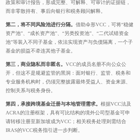
政策和审计报告，形成完整、可解释、可审计的证据链，
而非零散持有、事后向银行和税务顾问解释。
第二，将不同风险池进行分隔。
借助伞形VCC，可将“稳健
资产池”、“成长资产池”、“另类投资池”、“二代试错资金
池”等装入不同子基金，依法实现资产与负债隔离，一个子
基金的损益不牵连其他子基金。
第三，商业隐私而非匿名。
VCC的成员名册不向公众公
开，但这不是规避监管的黑洞：面对银行、监管、税务和
专业服务机构时，仍须完整披露最终受益人、资金来源、
控制关系与税务身份。
第四，承接跨境基金迁册与本地管理需求。
根据VCC法及
ACRA的注册框架，具有可比结构的境外公司型基金可申
请转移注册至新加坡成为VCC；相关税务处理则需结合
IRAS的VCC税务指引进一步判断。