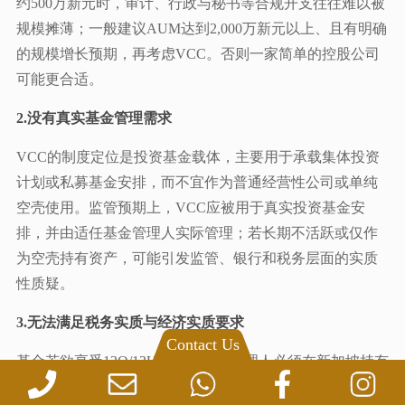
约500万新元时，审计、行政与秘书等合规开支往往难以被
规模摊薄；一般建议AUM达到2,000万新元以上、且有明确
的规模增长预期，再考虑VCC。否则一家简单的控股公司
可能更合适。
2.没有真实基金管理需求
VCC的制度定位是投资基金载体，主要用于承载集体投资
计划或私募基金安排，而不宜作为普通经营性公司或单纯
空壳使用。监管预期上，VCC应被用于真实投资基金安
排，并由适任基金管理人实际管理；若长期不活跃或仅作
为空壳持有资产，可能引发监管、银行和税务层面的实质
性质疑。
3.无法满足税务实质与经济实质要求
Contact Us
基金若欲享受13O/13U免税，基金管理人必须在新加坡持有
CMS牌照或获豁免，并在新加坡做出投资决策、拥有相应