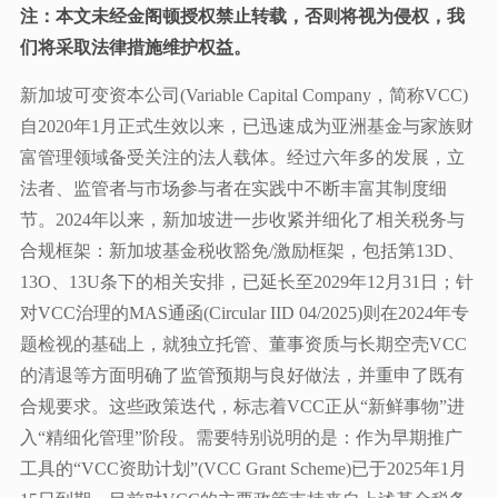
注：本文未经金阁顿授权禁止转载，否则将视为侵权，我
们将采取法律措施维护权益。
新加坡可变资本公司(Variable Capital Company，简称VCC)
自2020年1月正式生效以来，已迅速成为亚洲基金与家族财
富管理领域备受关注的法人载体。经过六年多的发展，立
法者、监管者与市场参与者在实践中不断丰富其制度细
节。2024年以来，新加坡进一步收紧并细化了相关税务与
合规框架：新加坡基金税收豁免/激励框架，包括第13D、
13O、13U条下的相关安排，已延长至2029年12月31日；针
对VCC治理的MAS通函(Circular IID 04/2025)则在2024年专
题检视的基础上，就独立托管、董事资质与长期空壳VCC
的清退等方面明确了监管预期与良好做法，并重申了既有
合规要求。这些政策迭代，标志着VCC正从“新鲜事物”进
入“精细化管理”阶段。需要特别说明的是：作为早期推广
工具的“VCC资助计划”(VCC Grant Scheme)已于2025年1月