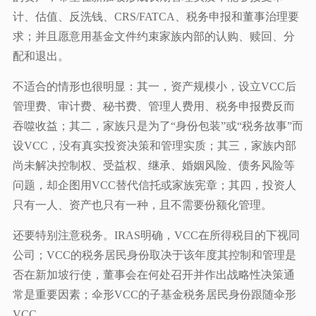
计、估值、反洗钱、CRS/FATCA、税务申报和董事治理要
求；并且愿意用基金文件约束家族内部的认购、赎回、分
配和退出。
不适合的情形也很明显：其一，资产规模小，设立VCC后
管理费、审计费、秘书费、管理人费用、税务申报费反而
吞噬收益；其二，家族只是为了“身份包装”或“税务故事”而
设VCC，没有真实投资决策和管理实质；其三，家族内部
尚未解决控制权、受益权、继承、婚姻风险、债务风险等
问题，却企图用VCC替代信托或家族宪章；其四，投资人
只有一人、资产也只有一种，且不需要份额化管理。
还要特别注意税务。IRAS明确，VCC在所得税目的下视同
公司；VCC的税务居民身份取决于该年度其控制和管理是
否在新加坡行使，董事会在何处召开并作出战略性决策通
常是重要因素；伞形VCC的子基金税务居民身份跟随伞形
VCC。