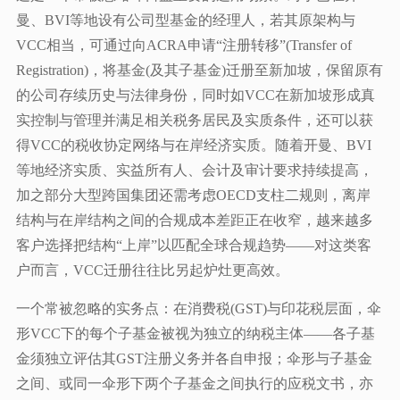
曼、BVI等地设有公司型基金的经理人，若其原架构与
VCC相当，可通过向ACRA申请“注册转移”(Transfer of
Registration)，将基金(及其子基金)迁册至新加坡，保留原有
的公司存续历史与法律身份，同时如VCC在新加坡形成真
实控制与管理并满足相关税务居民及实质条件，还可以获
得VCC的税收协定网络与在岸经济实质。随着开曼、BVI
等地经济实质、实益所有人、会计及审计要求持续提高，
加之部分大型跨国集团还需考虑OECD支柱二规则，离岸
结构与在岸结构之间的合规成本差距正在收窄，越来越多
客户选择把结构“上岸”以匹配全球合规趋势——对这类客
户而言，VCC迁册往往比另起炉灶更高效。
一个常被忽略的实务点：在消费税(GST)与印花税层面，伞
形VCC下的每个子基金被视为独立的纳税主体——各子基
金须独立评估其GST注册义务并各自申报；伞形与子基金
之间、或同一伞形下两个子基金之间执行的应税文书，亦