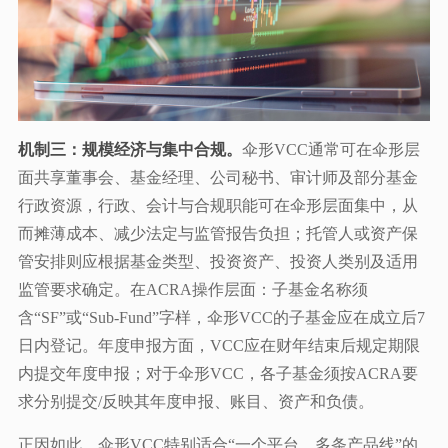
机制三：规模经济与集中合规。
伞形VCC通常可在伞形层
面共享董事会、基金经理、公司秘书、审计师及部分基金
行政资源，行政、会计与合规职能可在伞形层面集中，从
而摊薄成本、减少法定与监管报告负担；托管人或资产保
管安排则应根据基金类型、投资资产、投资人类别及适用
监管要求确定。在ACRA操作层面：子基金名称须
含“SF”或“Sub-Fund”字样，伞形VCC的子基金应在成立后7
日内登记。年度申报方面，VCC应在财年结束后规定期限
内提交年度申报；对于伞形VCC，各子基金须按ACRA要
求分别提交/反映其年度申报、账目、资产和负债。
正因如此，伞形VCC特别适合“一个平台、多条产品线”的