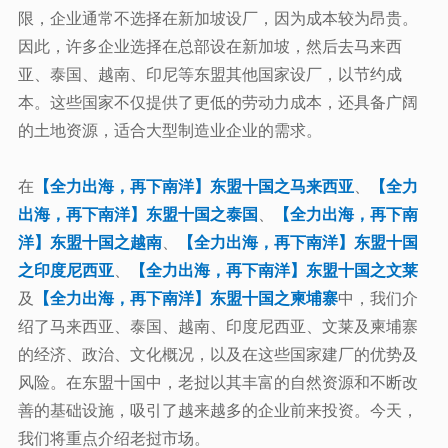
限，企业通常不选择在新加坡设厂，因为成本较为昂贵。
因此，许多企业选择在总部设在新加坡，然后去马来西
亚、泰国、越南、印尼等东盟其他国家设厂，以节约成
本。这些国家不仅提供了更低的劳动力成本，还具备广阔
的土地资源，适合大型制造业企业的需求。
在
【全力出海，再下南洋】东盟十国之马来西亚
、
【全力
出海，再下南洋】东盟十国之泰国
、
【全力出海，再下南
洋】东盟十国之越南
、
【全力出海，再下南洋】东盟十国
之印度尼西亚
、
【全力出海，再下南洋】东盟十国之文莱
及
【全力出海，再下南洋】东盟十国之柬埔寨
中，我们介
绍了马来西亚、泰国、越南、印度尼西亚、文莱及柬埔寨
的经济、政治、文化概况，以及在这些国家建厂的优势及
风险。
在东盟十国中，老挝以其丰富的自然资源和不断改
善的基础设施，吸引了越来越多的企业前来投资。
今天，
我们
将
重点介绍老挝市场。