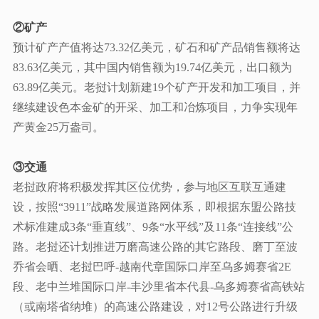
②矿产
预计矿产产值将达
73.32亿美元，矿石和矿产品销售额将达
83.63亿美元，其中国内销售额为19.74亿美元，出口额为
63.89亿美元。老挝计划新建19个矿产开发和加工项目，并
继续建设色本金矿的开采、加工和冶炼项目，力争实现年
产黄金25万盎司。
③交通
老挝政府将积极发挥其区位优势，参与地区互联互通建
设，按照
“3911”战略发展道路网体系，即根据东盟公路技
术标准建成3条“垂直线”、9条“水平线”及11条“连接线”公
路。老挝还计划推进万磨高速公路的其它路段、磨丁至波
乔省会晒、老挝巴呼-越南代章国际口岸至乌多姆赛省2E
段、老中兰堆国际口岸-丰沙里省本代县-乌多姆赛省高铁站
（或南塔省纳堆）的高速公路建设，对12号公路进行升级