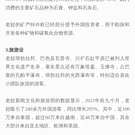
消费的主要矿石品种为石膏、钾盐和石灰石。
老挝的矿产特许权已经部分授予外国投资者，用于勘探和
开发各种矿物和碳氢化合物资源。
3.
旅游业
老挝琅勃拉邦、巴色县瓦普寺、川圹石缸平原已被列入世
界文化遗产名录，著名景点还有万象塔銮、玉佛寺，占巴
塞的孔帕平瀑布，琅勃拉邦的光西瀑布等，特别适合喜欢
小团队旅游的游客。
老挝新闻文化和旅游部
的
数据显示，
2023年前九个月，老
挝吸引了240余万外国游客，同比增长285%。其中，近100
万来自泰国，超过60万来自越南，近48万来自中国，其余
大部分来自亚太地区、欧洲和美国。