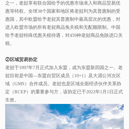
之一，老挝享有联合国给予的优惠市场准入和商品贸易优
惠等特权。全球38个国家和地区将老挝列为其普惠制的受
惠国，其中欧盟给予老挝其普惠制中最高层次的优惠，对
进入欧盟市场的所有老挝商品免关税和无配额限制。中国
给予老挝特殊优惠关税待遇，对459种老挝商品免除进口关
税。
②区域贸易协定
老挝于
1997年7月正式加入东盟，成为东盟新四国之一。老
挝目前是中国—东盟自贸区成员（10+1）及大湄公河次区
域（GMS）合作成员。老挝也是区域全面经济伙伴关系协
定（RCEP）的重要参与方，该协定已于2022年1月1日正式
生效。