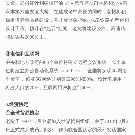
改造。老挝还计划建设巴汕-蚌甘第五座友谊大桥和沙拉湾-
乌本第六座友谊大桥。在建成老中高铁的同时，老挝将积
极推进老泰高铁建设，并开展万象-他曲-永昂铁路的考察和
设计工作。预计在“九五”期间，老挝将建设公路、高速路
和桥梁共2800公里。
④电信和互联网
中央和地方政府的
68个单位将建立远程会议系统，45个单
位将建立办公自动化系统（e-office）。全国将实现3G网络
全覆盖，4G和5G网络分别覆盖90%和50%。预计电脑用户
将占人口的70%，互联网用户将达到60%。
6.经贸协定
①全球贸易协定
老挝于
1997年7月申请加入世界贸易组织，并于2013年2月2
日正式成为成员。此外，作为联合国认定的最不发达国家