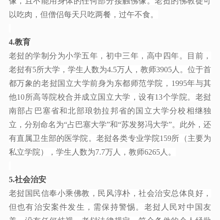
像，且不能用身体的任何部分接触佛像。老挝的佛教徒可
以吃肉，但僧侣每天只吃两餐，过午不食。
4.
教育
老挝的学制分为小学五年，初中三年，高中四年。目前，
老挝有
5所大学，学生人数为4.5万人，教师3905人。位于首
都万象的老挝国立大学前身为东都师范学院，1995年与其
他10所高等院校合并成立国立大学，设有13个学院。老挝
南部占巴塞省和北部琅勃拉邦省的国立大学分校相继独
立，分别命名为“占巴塞大学”和“苏发努冯大学”。此外，还
有直属卫生部的医学院。老挝各类专业学院159所（主要为
私立学院），学生人数为7.7万人，教师6265人。
5.
社会治安
老挝国民信奉小乘佛教，民风淳朴，社会治安总体良好，
但也有治安案件发生，需保持警惕。老挝人民对中国友