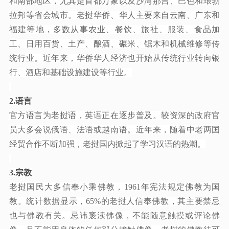
和南部地区，尤其是首都万象以及沙湾那吉、巴色和琅勃
拉邦等省会城市。老挝华侨、华人主要来自云南、广东和
福建等地，多数从事农业、餐饮、旅社、服装、食品加
工、日用百货、土产、酿酒、碾米、锯木和机械维修等传
统行业。近年来，华侨华人经济也开始从传统行业转向银
行、酒店和基础设施建设等行业。
2.
语言
官方语言为老挝语，英语正在逐步普及。较资深的政府官
员大多会说俄语、法语或越南语。近年来，随着中老两国
经贸合作不断加强，老挝国内掀起了学习汉语的热潮。
3.
宗教
老挝国民大多信奉小乘佛教，
1961年宪法规定佛教为国
教。统计数据显示，65%的老挝人信奉佛教，其主要禁忌
也与佛教有关。忌讳亵渎佛像，不能随意触摸或评论佛