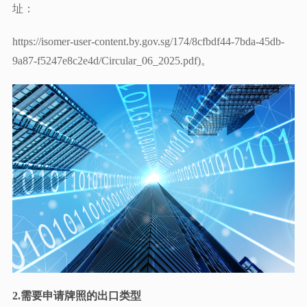
址：
https://isomer-user-content.by.gov.sg/174/8cfbdf44-7bda-45db-
9a87-f5247e8c2e4d/Circular_06_2025.pdf)。
2.需要申请牌照的出口类型